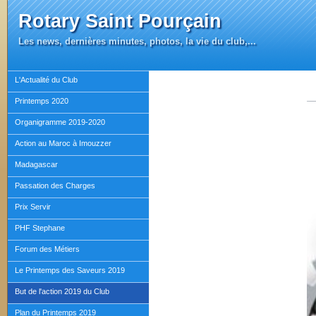
Rotary Saint Pourçain
Les news, dernières minutes, photos, la vie du club,...
L'Actualité du Club
Printemps 2020
Organigramme 2019-2020
Action au Maroc à Imouzzer
Madagascar
Passation des Charges
Prix Servir
PHF Stephane
Forum des Métiers
Le Printemps des Saveurs 2019
But de l'action 2019 du Club
Plan du Printemps 2019