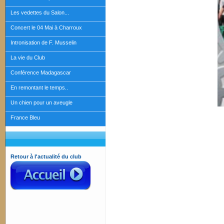
Les vedettes du Salon...
Concert le 04 Mai à Charroux
Intronisation de F. Musselin
La vie du Club
Conférence Madagascar
En remontant le temps..
Un chien pour un aveugle
France Bleu
Retour à l'actualité du club