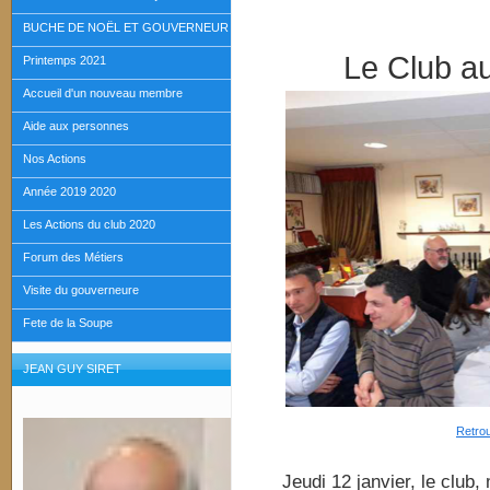
BUCHE DE NOËL ET GOUVERNEUR
Le Club au
Printemps 2021
Accueil d'un nouveau membre
Aide aux personnes
Nos Actions
Année 2019 2020
Les Actions du club 2020
Forum des Métiers
Visite du gouverneure
Fete de la Soupe
JEAN GUY SIRET
Retrou
Jeudi 12 janvier, le club,