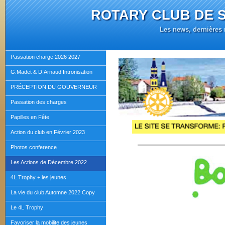
ROTARY CLUB DE 
Les news, dernières m
Passation charge 2026 2027
G.Madet & D.Arnaud Intronisation
PRÉCEPTION DU GOUVERNEUR
Passation des charges
Papilles en Fête
Action du club en Février 2023
————————
Photos conference
Les Actions de Décembre 2022
4L Trophy + les jeunes
La vie du club Automne 2022 Copy
Le 4L Trophy
Favoriser la mobilite des jeunes