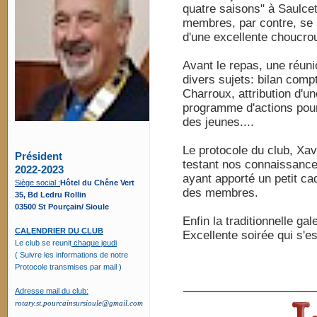
quatre saisons" à Saulcet
membres, par contre, se 
d'une excellente choucrou
Avant le repas, une réuni
divers sujets: bilan com
Charroux, attribution d'u
programme d'actions pour 
des jeunes....
Le protocole du club, Xav
Président
testant nos connaissances
2022-2023
ayant apporté un petit cad
Siège social :
Hôtel du Chêne Vert
des membres.
35, Bd Ledru Rollin
03500 St Pourçain/ Sioule
Enfin la traditionnelle gal
CALENDRIER DU CLUB
Excellente soirée qui s'e
Le club se reunit
chaque jeudi
( Suivre les informations de notre
Protocole transmises par mail )
—————————
Adresse mail du club:
rotary.st.pourcainsursioule@gmail.com